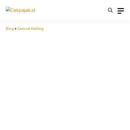
Langsung
ke
isi
Blog
»
Samsat Keliling