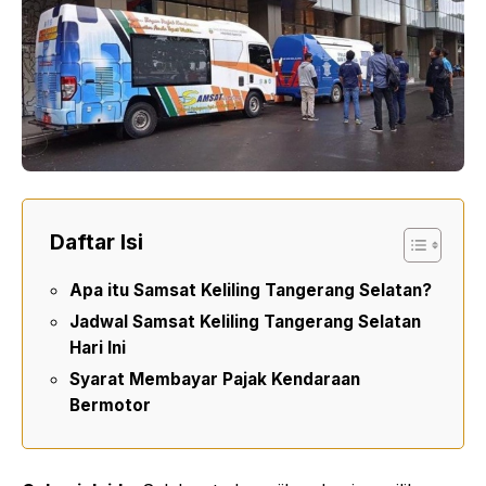
o
A
i
o
p
n
k
p
k
Daftar Isi
Apa itu Samsat Keliling Tangerang Selatan?
Jadwal Samsat Keliling Tangerang Selatan
Hari Ini
Syarat Membayar Pajak Kendaraan
Bermotor