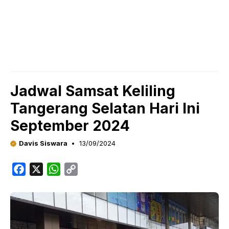
Jadwal Samsat Keliling
Tangerang Selatan Hari Ini
September 2024
Davis Siswara
13/09/2024
F
X
W
C
a
h
o
c
a
p
e
t
y
b
s
L